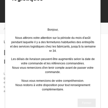
0
Accueil
>
EasyElec
>
Legrand
Bonjour,
Nous attirons votre attention sur la période du mois d'août
Legrand
pendant laquelle il y a des fermetures habituelles des entrepôts
et des services logistiques chez les fabricants, jusqu'à la semaine
Installer du matériel de
nr 34.
marque Legrand
Les délais de livraison peuvent être augmentés selon la date de
votre commande et les références commandées.
Nous vous remercions d'en tenir compte avant de passer votre
commande.
Les appareillages de chantier Legrand sont appréciés (coffret de chantier,
gamme plexo, gamme Céliane, Mosaic). Legrand a su définir tout un
Nous vous remercions de votre compréhension.
ensemble de produits répondant aux besoins du tertiaire (éclairage de
Nous restons à votre disposition pour tout renseignement
secours, alarme, domotique) et aux besoins des utilisateurs et des
complémentaire.
architectes (design des appareillage de commande très variés).
Très bel été
Fermer