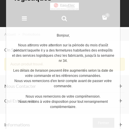
0
Accueil
>
Promotions
Bonjour,
Nous attirons votre attention sur la période du mois d'août
On Sale
pendant laquelle il y a des fermetures habituelles des entrepôts
et des services logistiques chez les fabricants, jusqu'à la semaine
nr 34.
Aucun produit trouvé.
Les délais de livraison peuvent être augmentés selon la date de
votre commande et les références commandées.
Nous vous remercions d'en tenir compte avant de passer votre
Nous Contacter
commande.
Nous vous remercions de votre compréhension.
Qui Est Easyelec
Nous restons à votre disposition pour tout renseignement
complémentaire.
Très bel été
Fermer
Informations