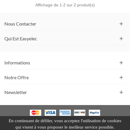
Affichage de
1
-2 sur 2 produit(s)
Nous Contacter
Qui Est Easyelec
Informations
Notre Offre
Newsletter
En continuant de défiler,
vous acceptez l'utilisation de cookies
Un site e-commerce
PrestaShop
par
ITIS Commerce
qui visent à vous proposer le meilleur service possible.