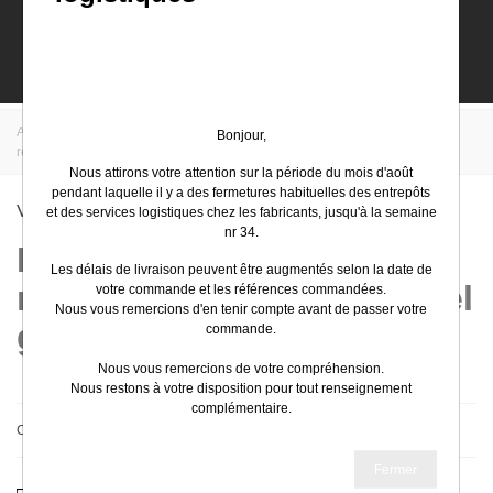
0
Accueil
>
EasyElec
>
Schneider Electric
>
Résidentiel
>
VDI
Bonjour,
résidentiel
>
VDI résidentiel grade 3
Nous attirons votre attention sur la période du mois d'août
pendant laquelle il y a des fermetures habituelles des entrepôts
VDI Résidentiel Grade 3
et des services logistiques chez les fabricants, jusqu'à la semaine
nr 34.
Résidentiel - VDI
Les délais de livraison peuvent être augmentés selon la date de
résidentiel - VDI résidentiel
votre commande et les références commandées.
Nous vous remercions d'en tenir compte avant de passer votre
grade 3
commande.
Nous vous remercions de votre compréhension.
Nous restons à votre disposition pour tout renseignement
complémentaire.
Choisissez
Très bel été
Fermer