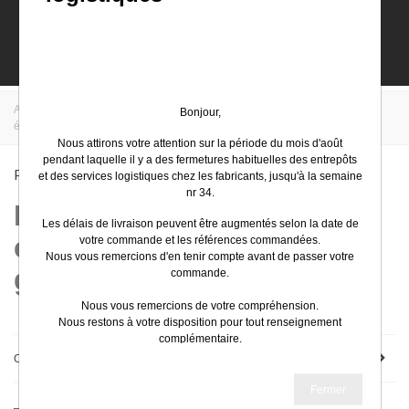
0
Accueil
>
EasyElec
>
Schneider Electric
>
Industrie
>
Capteurs
Bonjour,
électromécaniques
>
Pressostats électromécanique usage général
Nous attirons votre attention sur la période du mois d'août
pendant laquelle il y a des fermetures habituelles des entrepôts
Pressostats Électromécanique Usage Général
et des services logistiques chez les fabricants, jusqu'à la semaine
nr 34.
Industrie - Pressostats
Les délais de livraison peuvent être augmentés selon la date de
électromécanique usage
votre commande et les références commandées.
Nous vous remercions d'en tenir compte avant de passer votre
général
commande.
Nous vous remercions de votre compréhension.
Nous restons à votre disposition pour tout renseignement
complémentaire.
Next
1/10
Choisissez
Très bel été
Fermer