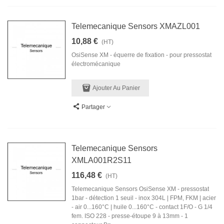
Telemecanique Sensors XMAZL001
10,88 €
(HT)
OsiSense XM - équerre de fixation - pour pressostat
électromécanique
Ajouter Au Panier
Partager
Telemecanique Sensors
XMLA001R2S11
116,48 €
(HT)
Telemecanique Sensors OsiSense XM - pressostat
1bar - détection 1 seuil - inox 304L | FPM, FKM | acier
- air 0...160°C | huile 0...160°C - contact 1F/O - G 1/4
fem. ISO 228 - presse-étoupe 9 à 13mm - 1