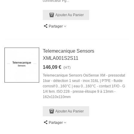
connecteur Pg...
Ajouter Au Panier
Partager
Telemecanique Sensors
XMLA001S2S11
146,09 €
(HT)
Telemecanique Sensors OsiSense XM - pressostat
1bar - détection 1 seuil - inox 316L | PTFE - fluide
corrosif 0...160°C | eau 0...160°C - contact 1F/O - G
1/4 fem. ISO 228 - presse-étoupe 9 à 13mm -
162x110x110mm
Ajouter Au Panier
Partager