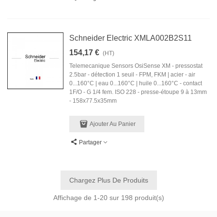
Schneider Electric XMLA002B2S11
154,17 €
(HT)
Telemecanique Sensors OsiSense XM - pressostat
2.5bar - détection 1 seuil - FPM, FKM | acier - air
0...160°C | eau 0...160°C | huile 0...160°C - contact
1F/O - G 1/4 fem. ISO 228 - presse-étoupe 9 à 13mm
- 158x77.5x35mm
Ajouter Au Panier
Partager
Chargez Plus De Produits
Affichage de
1
-20 sur 198 produit(s)