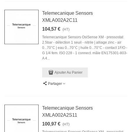
Telemecanique Sensors
XMLA002A2C11
104,57 €
(HT)
Telemecanique Sensors OsiSense XM - pressostat
2.5bar - détection 1 seuil - nitrile | alliage zinc - air
0...70°C | eau 0...70°C | huile 0...70°C - contact 1F/O -
G 1/4 fem. ISO 228 - 1 connect. mâle EN175301-803-
A 4...
Ajouter Au Panier
Partager
Telemecanique Sensors
XMLA002A2S11
100,97 €
(HT)