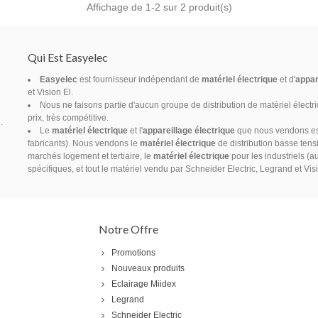
Affichage de
1
-2 sur 2 produit(s)
Qui Est Easyelec
Easyelec
est fournisseur indépendant de
matériel électrique
et d'
appar
et Vision El.
Nous ne faisons partie d'aucun groupe de distribution de matériel électr
prix, très compétitive.
.
Le
matériel électrique
et l'
appareillage électrique
que nous vendons est 
fabricants). Nous vendons le
matériel électrique
de distribution basse tensi
marchés logement et tertiaire, le
matériel électrique
pour les industriels (a
spécifiques, et tout le matériel vendu par Schneider Electric, Legrand et Vis
Notre Offre
Promotions
Nouveaux produits
Eclairage Miidex
Legrand
Schneider Electric