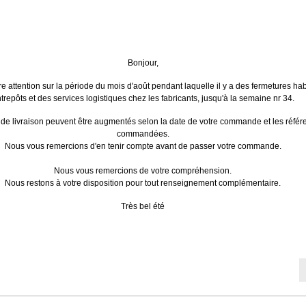
Le matériel électrique PREMIUM
Livraison gratuite
Paiements sé
Bonjour,
Dès 240€ HT de commande (en
Par CB, Visa 
France métropolitaine). Sauf
Encryptage 
re attention sur la période du mois d'août pendant laquelle il y a des fermetures hab
exceptions.
trepôts et des services logistiques chez les fabricants, jusqu'à la semaine nr 34.
E
LEGRAND
SCHNEIDER ELECTRIC
SÉLEC
 de livraison peuvent être augmentés selon la date de votre commande et les réfé
commandées.
Nous vous remercions d'en tenir compte avant de passer votre commande.
eurs et terminaux de dialogue
>
Matériel PC Industriel
Nous vous remercions de votre compréhension.
Nous restons à votre disposition pour tout renseignement complémentaire.
Très bel été
 de dialogue - Matériel PC Ind