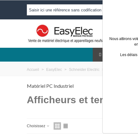
Nous attirons vot
en
ECLAIRAG
Les délais
Accueil
>
EasyElec
>
Schneider Electric
>
Industrie
>
Affich
Matériel PC Industriel
Afficheurs et terminaux
Choisissez