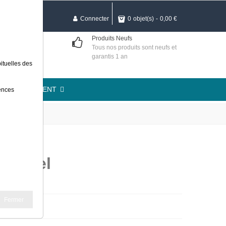
Connecter
0
objet(s)
-
0,00 €
curisé
Produits Neufs
et MasterCard,
Tous nos produits sont neufs et
HTTPS
garantis 1 an
ituelles des
TION LOGEMENT
rences
ustriel
Fermer