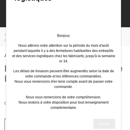
0
Accueil
>
EasyElec
>
Schneider Electric
>
Industrie
>
Automates
Bonjour,
procédés et les infrastructures
>
Automates type Premium
Nous attirons votre attention sur la période du mois d'août
pendant laquelle il y a des fermetures habituelles des entrepôts
Automates Type Premium
et des services logistiques chez les fabricants, jusqu'à la semaine
nr 34.
Industrie - Automates type
Les délais de livraison peuvent être augmentés selon la date de
Premium | easyelec.com
votre commande et les références commandées.
Nous vous remercions d'en tenir compte avant de passer votre
commande.
Nous vous remercions de votre compréhension.
Nous restons à votre disposition pour tout renseignement
Choisissez
complémentaire.
Très bel été
Schneider Electric TSXCBY010K
Fermer