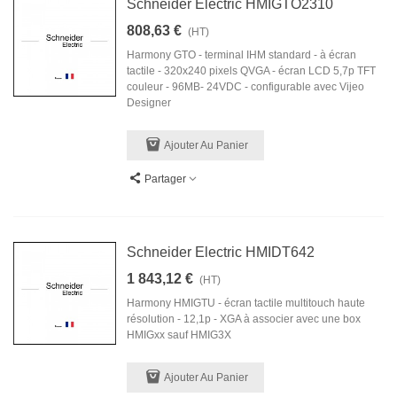
Schneider Electric HMIGTO2310
808,63 €
(HT)
Harmony GTO - terminal IHM standard - à écran
tactile - 320x240 pixels QVGA - écran LCD 5,7p TFT
couleur - 96MB- 24VDC - configurable avec Vijeo
Designer
Ajouter Au Panier
Partager
Schneider Electric HMIDT642
1 843,12 €
(HT)
Harmony HMIGTU - écran tactile multitouch haute
résolution - 12,1p - XGA à associer avec une box
HMIGxx sauf HMIG3X
Ajouter Au Panier