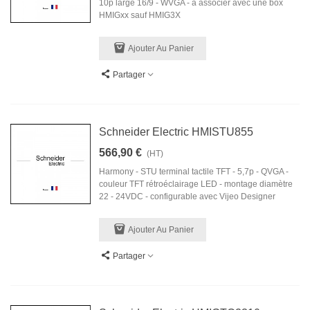
10p large 16/9 - WVGA - à associer avec une box
HMIGxx sauf HMIG3X
Ajouter Au Panier
Partager
Schneider Electric HMISTU855
566,90 €
(HT)
Harmony - STU terminal tactile TFT - 5,7p - QVGA -
couleur TFT rétroéclairage LED - montage diamètre
22 - 24VDC - configurable avec Vijeo Designer
Ajouter Au Panier
Partager