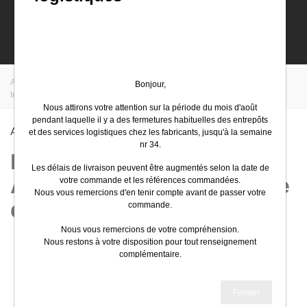
0
Accueil
>
EasyElec
>
Schneider Electric
>
Industrie
>
Afficheurs et
Bonjour,
terminaux de dialogue
Nous attirons votre attention sur la période du mois d'août
pendant laquelle il y a des fermetures habituelles des entrepôts
Afficheurs Et Terminaux De Dialogue
et des services logistiques chez les fabricants, jusqu'à la semaine
nr 34.
Industrie - Industrie -
Les délais de livraison peuvent être augmentés selon la date de
Afficheurs et terminaux de
votre commande et les références commandées.
Nous vous remercions d'en tenir compte avant de passer votre
dialogue
commande.
Nous vous remercions de votre compréhension.
Nous restons à votre disposition pour tout renseignement
complémentaire.
Très bel été
Fermer