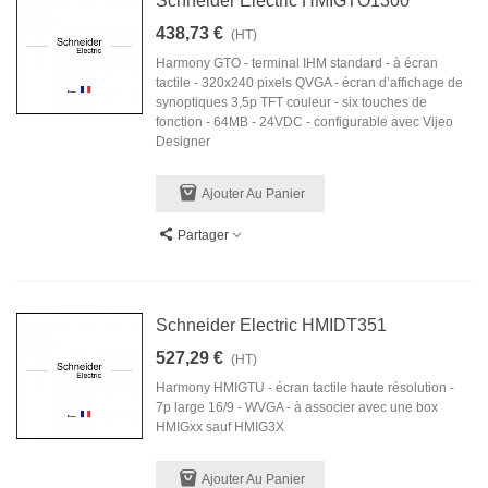
Schneider Electric HMIGTO1300
438,73 €
(HT)
Harmony GTO - terminal IHM standard - à écran
tactile - 320x240 pixels QVGA - écran d’affichage de
synoptiques 3,5p TFT couleur - six touches de
fonction - 64MB - 24VDC - configurable avec Vijeo
Designer
Ajouter Au Panier
Partager
Schneider Electric HMIDT351
527,29 €
(HT)
Harmony HMIGTU - écran tactile haute résolution -
7p large 16/9 - WVGA - à associer avec une box
HMIGxx sauf HMIG3X
Ajouter Au Panier