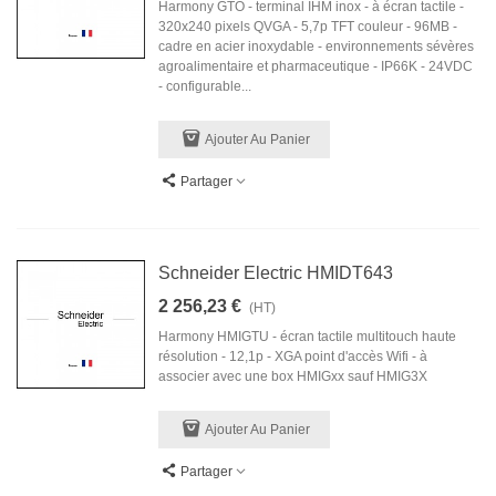
Harmony GTO - terminal IHM inox - à écran tactile -
320x240 pixels QVGA - 5,7p TFT couleur - 96MB -
cadre en acier inoxydable - environnements sévères
agroalimentaire et pharmaceutique - IP66K - 24VDC
- configurable...
Ajouter Au Panier
Partager
Schneider Electric HMIDT643
2 256,23 €
(HT)
Harmony HMIGTU - écran tactile multitouch haute
résolution - 12,1p - XGA point d'accès Wifi - à
associer avec une box HMIGxx sauf HMIG3X
Ajouter Au Panier
Partager