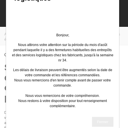
0
Accueil
>
EasyElec
>
Schneider Electric
>
Bâtiment
>
Canalisations
Bonjour,
électriques préfabriquées
Nous attirons votre attention sur la période du mois d'août
pendant laquelle il y a des fermetures habituelles des entrepôts
Canalisations Électriques Préfabriquées
et des services logistiques chez les fabricants, jusqu'à la semaine
nr 34.
Simplifiez-vous le
Les délais de livraison peuvent être augmentés selon la date de
quotidien avec les
votre commande et les références commandées.
Nous vous remercions d'en tenir compte avant de passer votre
canalisations
commande.
préfabriquées
Nous vous remercions de votre compréhension.
Nous restons à votre disposition pour tout renseignement
complémentaire.
De la pose de prises ou de lignes pour l'éclairage à la finition des travaux,
Très bel été
vous cherchez toujours à satisfaire les attentes de vos clients, tout en leur
Fermer
assurant une installation électrique conforme aux normes en vigueur.