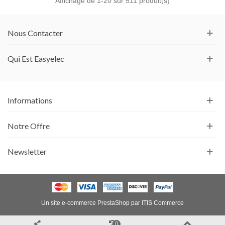
Affichage de
1
-20 sur 511 produit(s)
Nous Contacter
Qui Est Easyelec
Informations
Notre Offre
Newsletter
Un site e-commerce
PrestaShop
par
ITIS Commerce
0