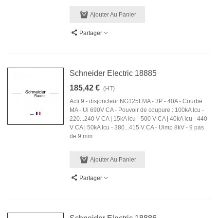
Ajouter Au Panier
Partager
Schneider Electric 18885
185,42 €
(HT)
Acti 9 - disjoncteur NG125LMA - 3P - 40A - Courbe
MA - Ui 690V CA - Pouvoir de coupure : 100kA Icu -
220...240 V CA | 15kA Icu - 500 V CA | 40kA Icu - 440
V CA | 50kA Icu - 380...415 V CA - Uimp 8kV - 9 pas
de 9 mm
Ajouter Au Panier
Partager