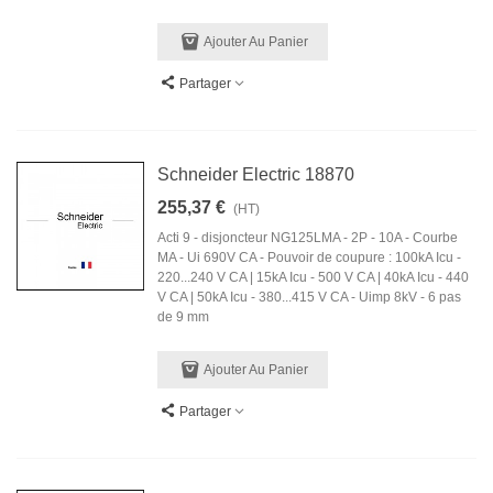
Ajouter Au Panier
Partager
Schneider Electric 18870
255,37 €
(HT)
Acti 9 - disjoncteur NG125LMA - 2P - 10A - Courbe
MA - Ui 690V CA - Pouvoir de coupure : 100kA Icu -
220...240 V CA | 15kA Icu - 500 V CA | 40kA Icu - 440
V CA | 50kA Icu - 380...415 V CA - Uimp 8kV - 6 pas
de 9 mm
Ajouter Au Panier
Partager