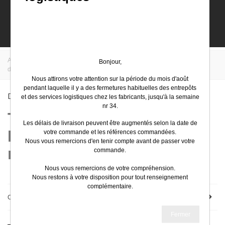
0
Accueil
>
EasyElec
>
Schneider Electric
>
Bâtiment
>
Tableaux
Bonjour,
divisionnaires
>
Disjoncteurs moteurs modulaire
Nous attirons votre attention sur la période du mois d'août
pendant laquelle il y a des fermetures habituelles des entrepôts
Disjoncteurs Moteurs Modulaire
et des services logistiques chez les fabricants, jusqu'à la semaine
nr 34.
Tableaux divisionnaires -
Les délais de livraison peuvent être augmentés selon la date de
Disjoncteurs moteurs
votre commande et les références commandées.
Nous vous remercions d'en tenir compte avant de passer votre
modulaire
commande.
Nous vous remercions de votre compréhension.
Nous restons à votre disposition pour tout renseignement
complémentaire.
Next
1/3
Choisissez
Très bel été
Fermer