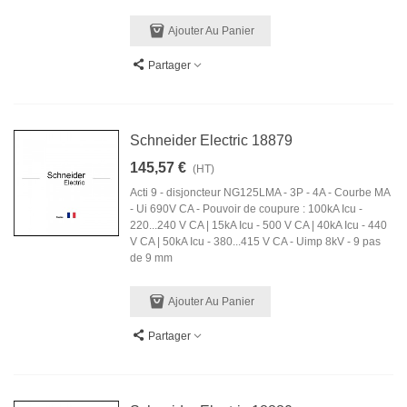
Ajouter Au Panier
Partager
Schneider Electric 18879
145,57 €
(HT)
Acti 9 - disjoncteur NG125LMA - 3P - 4A - Courbe MA
- Ui 690V CA - Pouvoir de coupure : 100kA Icu -
220...240 V CA | 15kA Icu - 500 V CA | 40kA Icu - 440
V CA | 50kA Icu - 380...415 V CA - Uimp 8kV - 9 pas
de 9 mm
Ajouter Au Panier
Partager