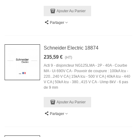
Ajouter Au Panier
Partager
Schneider Electric 18874
235,59 €
(HT)
Acti 9 - disjoncteur NG125LMA - 2P - 40A - Courbe
MA - Ui 690V CA - Pouvoir de coupure : 100kA Icu -
220...240 V CA | 15kA Icu - 500 V CA | 40kA Icu - 440
V CA | 50kA Icu - 380...415 V CA - Uimp 8kV - 6 pas
de 9 mm
Ajouter Au Panier
Partager