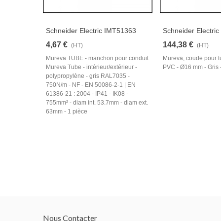
Schneider Electric IMT51363
Schneider Electri
4,67 €
144,38 €
(HT)
(HT)
Mureva TUBE - manchon pour conduit
Mureva, coude pour t
Mureva Tube - intérieur/extérieur -
PVC - Ø16 mm - Gris 
polypropylène - gris RAL7035 -
750N/m - NF - EN 50086-2-1 | EN
61386-21 : 2004 - IP41 - IK08 -
755mm² - diam int. 53.7mm - diam ext.
63mm - 1 pièce
Nous Contacter