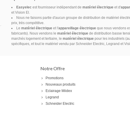
Easyelec
est fournisseur indépendant de
matériel électrique
et d'
appar
et Vision El.
Nous ne faisons partie d'aucun groupe de distribution de matériel électr
prix, très compétitive.
.
Le
matériel électrique
et l'
appareillage électrique
que nous vendons est 
fabricants). Nous vendons le
matériel électrique
de distribution basse tensi
marchés logement et tertiaire, le
matériel électrique
pour les industriels (a
spécifiques, et tout le matériel vendu par Schneider Electric, Legrand et Vis
Notre Offre
Promotions
Nouveaux produits
Eclairage Miidex
Legrand
Schneider Electric