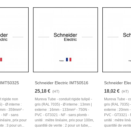
c IMT50325
Schneider Electric IMT50516
Schneider Ele
25,18 €
18,02 €
(HT)
(HT)
t rigide non
Mureva Tube - conduit rigide tulipé -
Mureva Tube - con
) - Ø interne :
gris (RAL 7035) - Ø interne : 13mm |
gris (RAL 7035) -
5mm - 359mm² -
externe : 16mm - 133mm² - 750N -
externe : 20mm 
- NF - sans
PVC - GT3321 - NF - sans plomb -
PVC - GT3321 - 
inéaire, prix pour
unité : mètre linéaire, prix pour 100m,
unité : mètre lin
e : 3 pour un...
quantité de vente : 2 pour un tube,...
quantité de vente 