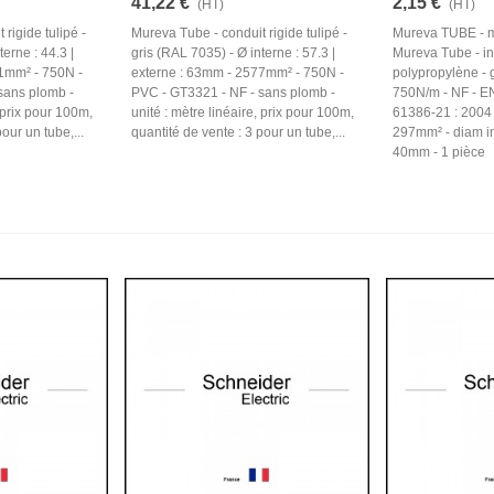
41,22 €
2,15 €
(HT)
(HT)
rigide tulipé -
Mureva Tube - conduit rigide tulipé -
Mureva TUBE - m
terne : 44.3 |
gris (RAL 7035) - Ø interne : 57.3 |
Mureva Tube - int
1mm² - 750N -
externe : 63mm - 2577mm² - 750N -
polypropylène - 
sans plomb -
PVC - GT3321 - NF - sans plomb -
750N/m - NF - E
, prix pour 100m,
unité : mètre linéaire, prix pour 100m,
61386-21 : 2004 -
our un tube,...
quantité de vente : 3 pour un tube,...
297mm² - diam in
40mm - 1 pièce