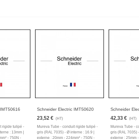
c IMT50616
Schneider Electric IMT50620
Schneider Ele
23,52 €
42,33 €
(HT)
(HT)
rigide tulipé -
Mureva Tube - conduit rigide tulipé -
Mureva Tube - con
nterne : 13mm |
gris (RAL 7035) - Ø interne : 16.9 |
gris (RAL 7035) -
mm² - 750N -
externe : 20mm - 224mm² - 750N -
externe : 25mm 