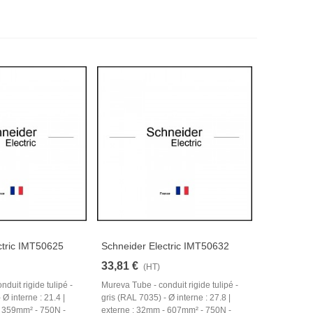
ctric IMT50625
Schneider Electric IMT50632
33,81 €
(HT)
duit rigide tulipé -
Mureva Tube - conduit rigide tulipé -
 Ø interne : 21.4 |
gris (RAL 7035) - Ø interne : 27.8 |
- 359mm² - 750N -
externe : 32mm - 607mm² - 750N -