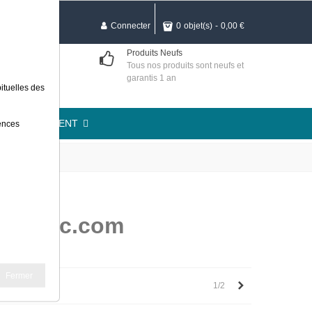
Connecter
0
objet(s)
-
0,00 €
curisé
Produits Neufs
et MasterCard,
Tous nos produits sont neufs et
HTTPS
garantis 1 an
ituelles des
TION LOGEMENT
rences
easyelec.com
Fermer
Next
1/2