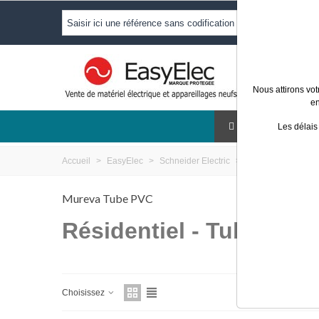
Nous attirons vot
en
ECLAIRAG
Les délais
Accueil
>
EasyElec
>
Schneider Electric
>
Résidentiel
>
Tub
Mureva Tube PVC
Résidentiel - Tubes et 
Choisissez