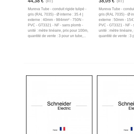
44,38 €
38,05 €
(HT)
(HT)
Mureva Tube - conduit rigide tulipé -
Mureva Tube - conduit 
gris (RAL 7035) - Ø interne : 35.4 |
gris (RAL 7035) - Ø in
externe : 40mm - 984mm² - 750N -
externe : 50mm - 154
PVC - GT3321 - NF - sans plomb -
PVC - GT3321 - NF - 
unité : mètre linéaire, prix pour 100m,
unité : mètre linéaire
quantité de vente : 3 pour un tube,...
quantité de vente : 3 p