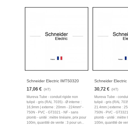
Schneider Electric IMT50320
Schneider Electri
17,06 €
30,72 €
(HT)
(HT)
Mureva Tube - conduit rigide non
Mureva Tube - condui
tulipé - gris (RAL 7035) - Ø interne :
tulipé - gris (RAL 7035
16,9mm | externe : 20mm - 224mm² -
21.4mm | externe : 2
750N - PVC - GT3321 - NF - sans
750N - PVC - GT3321 
plomb - unité : mètre linéaire, prix pour
plomb - unité : mètre l
100m, quantité de vente : 3 pour un...
100m, quantité de vent