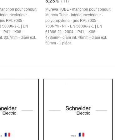
3,23 €
(HT)
anchon pour conduit
Mureva TUBE - manchon pour conduit
érieur/extérieur -
Mureva Tube - intérieur/extérieur -
gris RAL7035 -
polypropylène - gris RAL7035 -
N 50086-2-1 | EN
750N/m - NF - EN 50086-2-1 | EN
 IP41 - IK08 -
61386-21 : 2004 - IP41 - IK08 -
t. 33.7mm - diam ext.
473mm² - diam int. 46mm - diam ext.
50mm - 1 pièce