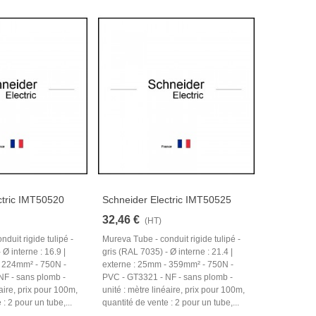
ctric IMT50520
Schneider Electric IMT50525
32,46 €
(HT)
duit rigide tulipé -
Mureva Tube - conduit rigide tulipé -
 Ø interne : 16.9 |
gris (RAL 7035) - Ø interne : 21.4 |
- 224mm² - 750N -
externe : 25mm - 359mm² - 750N -
NF - sans plomb -
PVC - GT3321 - NF - sans plomb -
éaire, prix pour 100m,
unité : mètre linéaire, prix pour 100m,
: 2 pour un tube,...
quantité de vente : 2 pour un tube,...