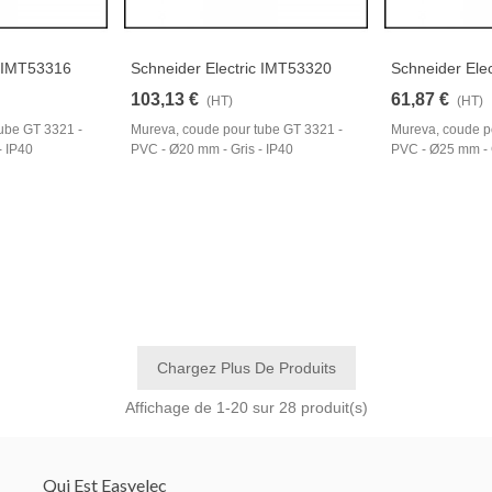
c IMT53316
Schneider Electric IMT53320
Schneider Ele
103,13 €
61,87 €
(HT)
(HT)
ube GT 3321 -
Mureva, coude pour tube GT 3321 -
Mureva, coude p
- IP40
PVC - Ø20 mm - Gris - IP40
PVC - Ø25 mm - G
Chargez Plus De Produits
Affichage de
1
-20 sur 28 produit(s)
Qui Est Easyelec