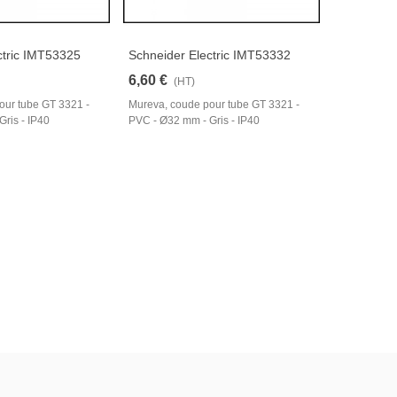
ctric IMT53325
Schneider Electric IMT53332
6,60 €
(HT)
our tube GT 3321 -
Mureva, coude pour tube GT 3321 -
ris - IP40
PVC - Ø32 mm - Gris - IP40