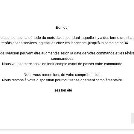
Le matériel électrique PREMIUM
Livraison gratuite
Paiements sé
Bonjour,
Dès 240€ HT de commande (en
Par CB, Visa 
France métropolitaine). Sauf
Encryptage 
re attention sur la période du mois d'août pendant laquelle il y a des fermetures hab
exceptions.
trepôts et des services logistiques chez les fabricants, jusqu'à la semaine nr 34.
E
LEGRAND
SCHNEIDER ELECTRIC
SÉLEC
 de livraison peuvent être augmentés selon la date de votre commande et les réfé
commandées.
Nous vous remercions d'en tenir compte avant de passer votre commande.
es et colliers
>
Mureva tube PVC
Nous vous remercions de votre compréhension.
Nous restons à votre disposition pour tout renseignement complémentaire.
Très bel été
colliers - Mureva tube PVC | 