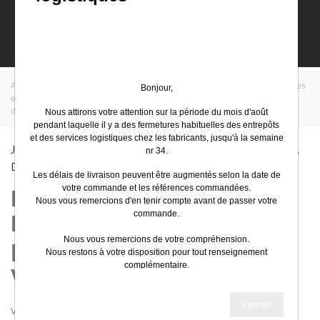
0
Accueil
>
EasyElec
>
Legrand
>
Protection et distribution résidentielles
Bonjour,
et tertiaires
>
Jusqu'à 36kVA : disjoncteurs et interrupteurs différentiels,
disjoncteurs de branchement, peignes
Nous attirons votre attention sur la période du mois d'août
pendant laquelle il y a des fermetures habituelles des entrepôts
et des services logistiques chez les fabricants, jusqu'à la semaine
Jusqu'à 36kVA : Disjoncteurs Et Interrupteurs Différentiels,
nr 34.
Disjoncteurs De Branchement, Peignes
Les délais de livraison peuvent être augmentés selon la date de
votre commande et les références commandées.
L'appareillage modulaire
Nous vous remercions d'en tenir compte avant de passer votre
commande.
Legrand, des accessoires
Nous vous remercions de votre compréhension.
pour travailler comme
Nous restons à votre disposition pour tout renseignement
complémentaire.
vous voulez !
Très bel été
Fermer
Vous cherchez à organiser la distribution électrique de votre chantier en