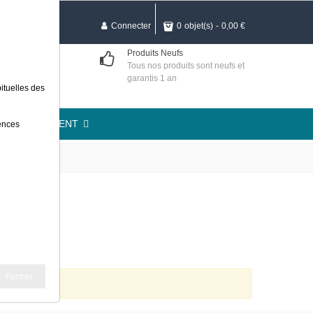
Connecter
0
objet(s)
-
0,00 €
curisé
Produits Neufs
et MasterCard,
Tous nos produits sont neufs et
HTTPS
garantis 1 an
ituelles des
TION LOGEMENT
rences
 béton
Fermer