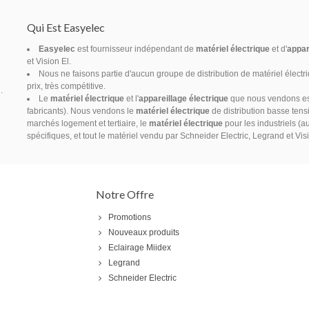
Qui Est Easyelec
Easyelec
est fournisseur indépendant de
matériel électrique
et d'
appar
et Vision El.
Nous ne faisons partie d'aucun groupe de distribution de matériel électr
prix, très compétitive.
.
Le
matériel électrique
et l'
appareillage électrique
que nous vendons est 
fabricants). Nous vendons le
matériel électrique
de distribution basse tensi
marchés logement et tertiaire, le
matériel électrique
pour les industriels (a
spécifiques, et tout le matériel vendu par Schneider Electric, Legrand et Vis
Notre Offre
Promotions
Nouveaux produits
Eclairage Miidex
Legrand
Schneider Electric