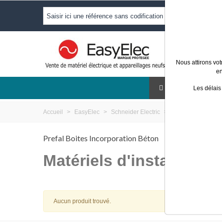
Nous attirons vot
en
ECLAIRAG
Les délais
Accueil
>
EasyElec
>
Schneider Electric
>
Résidentiel
>
Mat
Prefal Boites Incorporation Béton
Matériels d'installation
Aucun produit trouvé.