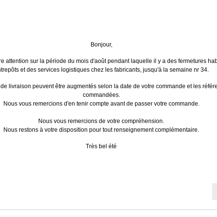
Le matériel électrique PREMIUM
Livraison gratuite
Paiements sé
Bonjour,
Dès 240€ HT de commande (en
Par CB, Visa 
France métropolitaine). Sauf
Encryptage 
re attention sur la période du mois d'août pendant laquelle il y a des fermetures hab
exceptions.
trepôts et des services logistiques chez les fabricants, jusqu'à la semaine nr 34.
E
LEGRAND
SCHNEIDER ELECTRIC
SÉLEC
 de livraison peuvent être augmentés selon la date de votre commande et les réfé
commandées.
Nous vous remercions d'en tenir compte avant de passer votre commande.
ériels d'installation
>
Prefal boites incorporation béton
Nous vous remercions de votre compréhension.
Nous restons à votre disposition pour tout renseignement complémentaire.
Très bel été
 - Prefal boites incorporation