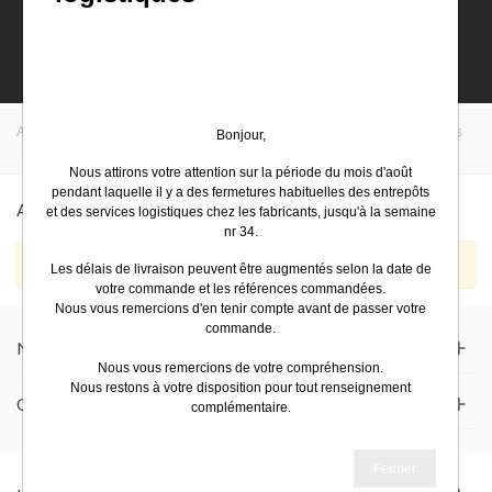
0
Accueil
>
EasyElec
>
Legrand
>
Protection et distribution industrielles
Bonjour,
>
Armoires Altis métal, monoblocs et assemblables
Nous attirons votre attention sur la période du mois d'août
pendant laquelle il y a des fermetures habituelles des entrepôts
Armoires Altis Métal, Monoblocs Et Assemblables
et des services logistiques chez les fabricants, jusqu'à la semaine
nr 34.
Aucun produit trouvé.
Les délais de livraison peuvent être augmentés selon la date de
votre commande et les références commandées.
Nous vous remercions d'en tenir compte avant de passer votre
commande.
Nous Contacter
Nous vous remercions de votre compréhension.
Nous restons à votre disposition pour tout renseignement
Qui Est Easyelec
complémentaire.
Très bel été
Fermer