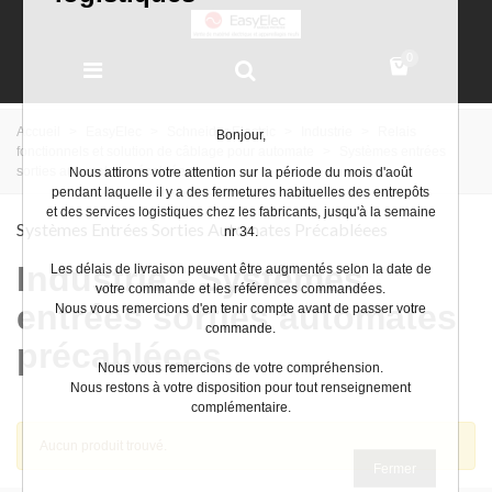
0
Accueil
>
EasyElec
>
Schneider Electric
>
Industrie
>
Relais
Bonjour,
fonctionnels et solution de câblage pour automate
>
Systèmes entrées
sorties automates précabléees
Nous attirons votre attention sur la période du mois d'août
pendant laquelle il y a des fermetures habituelles des entrepôts
et des services logistiques chez les fabricants, jusqu'à la semaine
Systèmes Entrées Sorties Automates Précabléees
nr 34.
Industrie - Systèmes
Les délais de livraison peuvent être augmentés selon la date de
votre commande et les références commandées.
entrées sorties automates
Nous vous remercions d'en tenir compte avant de passer votre
commande.
précabléees
Nous vous remercions de votre compréhension.
Nous restons à votre disposition pour tout renseignement
complémentaire.
Très bel été
Aucun produit trouvé.
Fermer