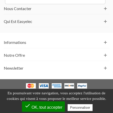
Nous Contacter
Qui Est Easyelec
Informations
Notre Offre
Newsletter
En poursuivant votre navigation, vous acceptez l'utilisation de
Un site e-commerce
PrestaShop
par
ITIS Commerce
cookies qui visent à vous proposer le meilleur service possible.
check
0
OK, tout accepter
Personnaliser
Partager
Regardé
Haut