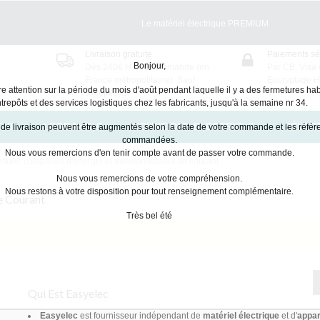
Le matériel électrique PREMIUM
Livraison gratuite
Paiements sé
Bonjour,
Dès 240€ HT de commande (en
Par CB, Visa 
France métropolitaine). Sauf
Encryptage 
re attention sur la période du mois d'août pendant laquelle il y a des fermetures hab
exceptions.
trepôts et des services logistiques chez les fabricants, jusqu'à la semaine nr 34.
E
LEGRAND
SCHNEIDER ELECTRIC
SÉLEC
 de livraison peuvent être augmentés selon la date de votre commande et les réfé
commandées.
Nous vous remercions d'en tenir compte avant de passer votre commande.
sure, compteurs d'énergie et transformateurs de courant
Nous vous remercions de votre compréhension.
Nous restons à votre disposition pour tout renseignement complémentaire.
e Courant
Très bel été
Qui Est Easyelec
Easyelec
est fournisseur indépendant de
matériel électrique
et d'
appar