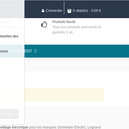
Connecter
0
objet(s)
-
0,00 €
curisé
Produits Neufs
et MasterCard,
Tous nos produits sont neufs et
HTTPS
garantis 1 an
ituelles des
TION LOGEMENT
rences
Fermer
eillage électrique
pour les marques Schneider Electric, Legrand