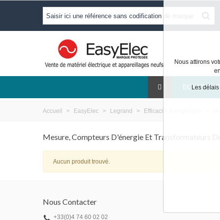
Nous attirons vot
en
ECLAIRAG
Les délais
Accueil
>
EasyElec
>
Legrand
>
Efficacité énergétique
>
Me
Mesure, Compteurs D'énergie Et Transformateurs D
Aucun produit trouvé.
Nous Contacter
+33(0)4 74 60 02 02