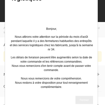
0
Accueil
>
EasyElec
>
Legrand
>
Efficacité énergétique
>
Affichage et
Bonjour,
supervision, gestion active du bâtiment
Nous attirons votre attention sur la période du mois d'août
pendant laquelle il y a des fermetures habituelles des entrepôts
Affichage Et Supervision, Gestion Active Du Bâtiment
et des services logistiques chez les fabricants, jusqu'à la semaine
nr 34.
Aucun produit trouvé.
Les délais de livraison peuvent être augmentés selon la date de
votre commande et les références commandées.
Nous vous remercions d'en tenir compte avant de passer votre
commande.
Nous Contacter
Nous vous remercions de votre compréhension.
Nous restons à votre disposition pour tout renseignement
Qui Est Easyelec
complémentaire.
Très bel été
Fermer